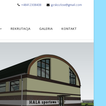
+48412308408
gzskozlow@gmail.com
REKRUTACJA
GALERIA
KONTAKT