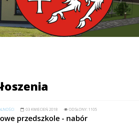
łoszenia
ALNOŚCI
03 KWIECIEŃ 2018
ODSŁONY: 1105
owe przedszkole - nabór