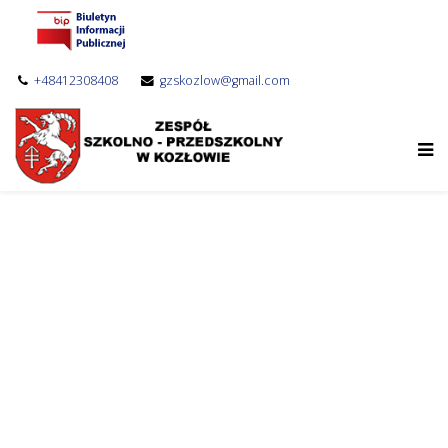
+48412308408
gzskozlow@gmail.com