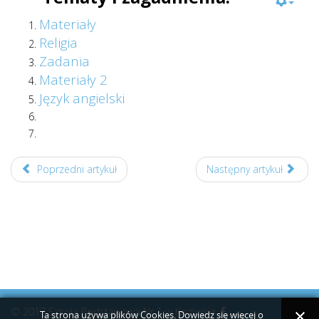
Materiały
Religia
Zadania
Materiały 2
Język angielski
Poprzedni artykuł
Następny artykuł
© 2017 Szkoła Podstawowa Nr 1 w Kozłowie
Ta strona używa plików Cookies. Dowiedz się więcej o