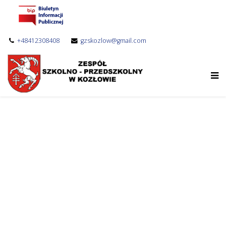
+48412308408
gzskozlow@gmail.com