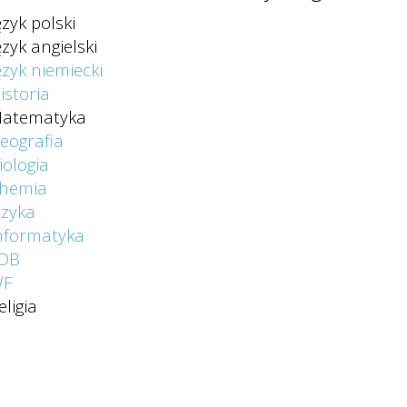
ęzyk polski
ęzyk angielski
ęzyk niemiecki
istoria
atematyka
eografia
iologia
hemia
izyka
nformatyka
DB
F
eligia