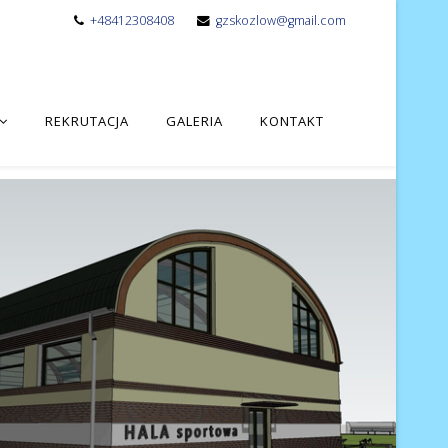
+48412308408
gzskozlow@gmail.com
REKRUTACJA
GALERIA
KONTAKT