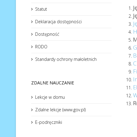
J
Statut
J
Deklaracja dostępności
J
H
Dostępność
M
G
RODO
B
Standardy ochrony małoletnich
C
F
I
ZDALNE NAUCZANIE
E
W
Lekcje w domu
R
Zdalne lekcje (www.gov.pl)
E-podręczniki