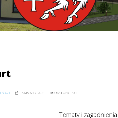
art
EŃ XVII
06 MARZEC 2021
ODSŁONY: 700
Tematy i zagadnienia